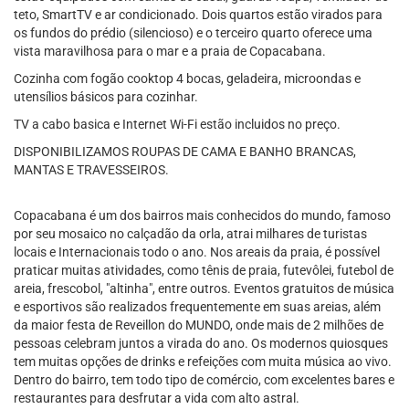
teto, SmartTV e ar condicionado. Dois quartos estão virados para
os fundos do prédio (silencioso) e o terceiro quarto oferece uma
vista maravilhosa para o mar e a praia de Copacabana.
Cozinha com fogão cooktop 4 bocas, geladeira, microondas e
utensílios básicos para cozinhar.
TV a cabo basica e Internet Wi-Fi estão incluidos no preço.
DISPONIBILIZAMOS ROUPAS DE CAMA E BANHO BRANCAS,
MANTAS E TRAVESSEIROS.
Copacabana é um dos bairros mais conhecidos do mundo, famoso
por seu mosaico no calçadão da orla, atrai milhares de turistas
locais e Internacionais todo o ano. Nos areais da praia, é possível
praticar muitas atividades, como tênis de praia, futevôlei, futebol de
areia, frescobol, "altinha", entre outros. Eventos gratuitos de música
e esportivos são realizados frequentemente em suas areias, além
da maior festa de Reveillon do MUNDO, onde mais de 2 milhões de
pessoas celebram juntos a virada do ano. Os modernos quiosques
tem muitas opções de drinks e refeições com muita música ao vivo.
Dentro do bairro, tem todo tipo de comércio, com excelentes bares e
restaurantes para desfrutar a vida com alto astral.