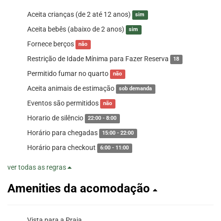
Aceita crianças (de 2 até 12 anos)
sim
Aceita bebês (abaixo de 2 anos)
sim
Fornece berços
não
Restrição de Idade Mínima para Fazer Reserva
18
Permitido fumar no quarto
não
Aceita animais de estimação
sob demanda
Eventos são permitidos
não
Horario de silêncio
22:00 - 8:00
Horário para chegadas
15:00 - 22:00
Horário para checkout
6:00 - 11:00
ver todas as regras
Amenities da acomodação
Vista para a Praia