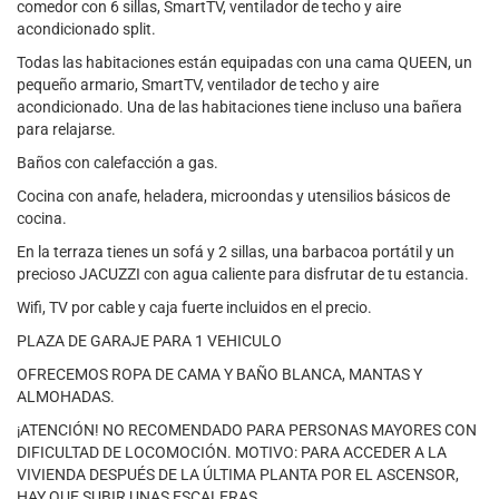
comedor con 6 sillas, SmartTV, ventilador de techo y aire
acondicionado split.
Todas las habitaciones están equipadas con una cama QUEEN, un
pequeño armario, SmartTV, ventilador de techo y aire
acondicionado. Una de las habitaciones tiene incluso una bañera
para relajarse.
Baños con calefacción a gas.
Cocina con anafe, heladera, microondas y utensilios básicos de
cocina.
En la terraza tienes un sofá y 2 sillas, una barbacoa portátil y un
precioso JACUZZI con agua caliente para disfrutar de tu estancia.
Wifi, TV por cable y caja fuerte incluidos en el precio.
PLAZA DE GARAJE PARA 1 VEHICULO
OFRECEMOS ROPA DE CAMA Y BAÑO BLANCA, MANTAS Y
ALMOHADAS.
¡ATENCIÓN! NO RECOMENDADO PARA PERSONAS MAYORES CON
DIFICULTAD DE LOCOMOCIÓN. MOTIVO: PARA ACCEDER A LA
VIVIENDA DESPUÉS DE LA ÚLTIMA PLANTA POR EL ASCENSOR,
HAY QUE SUBIR UNAS ESCALERAS.