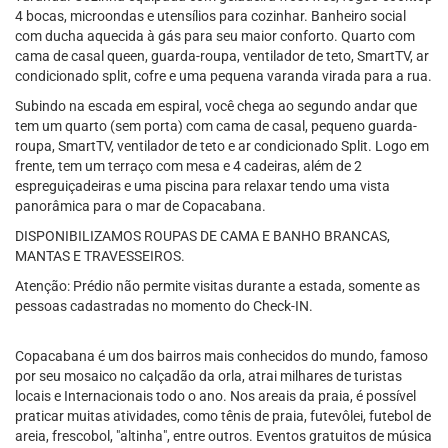
4 bocas, microondas e utensílios para cozinhar. Banheiro social
com ducha aquecida à gás para seu maior conforto. Quarto com
cama de casal queen, guarda-roupa, ventilador de teto, SmartTV, ar
condicionado split, cofre e uma pequena varanda virada para a rua.
Subindo na escada em espiral, você chega ao segundo andar que
tem um quarto (sem porta) com cama de casal, pequeno guarda-
roupa, SmartTV, ventilador de teto e ar condicionado Split. Logo em
frente, tem um terraço com mesa e 4 cadeiras, além de 2
espreguiçadeiras e uma piscina para relaxar tendo uma vista
panorâmica para o mar de Copacabana.
DISPONIBILIZAMOS ROUPAS DE CAMA E BANHO BRANCAS,
MANTAS E TRAVESSEIROS.
Atenção: Prédio não permite visitas durante a estada, somente as
pessoas cadastradas no momento do Check-IN.
Copacabana é um dos bairros mais conhecidos do mundo, famoso
por seu mosaico no calçadão da orla, atrai milhares de turistas
locais e Internacionais todo o ano. Nos areais da praia, é possível
praticar muitas atividades, como tênis de praia, futevôlei, futebol de
areia, frescobol, "altinha", entre outros. Eventos gratuitos de música