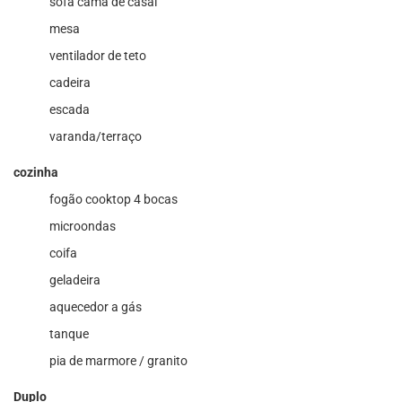
sofá cama de casal
mesa
ventilador de teto
cadeira
escada
varanda/terraço
cozinha
fogão cooktop 4 bocas
microondas
coifa
geladeira
aquecedor a gás
tanque
pia de marmore / granito
Duplo